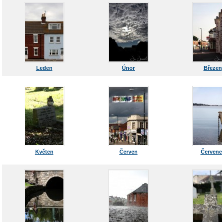
Leden
Únor
Březen
Květen
Červen
Červene