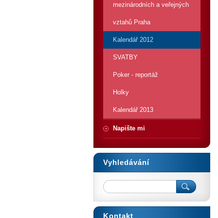
mezinárodních a veřejných
vztahů Praha
Kalendář 2012
SVATBY
Poker - reportáž
Holky
Kalendář 2013
Napište mi
Vyhledávání
Kontakt