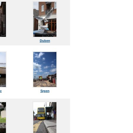
Duben
c
Srpen