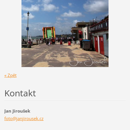
« Zpět
Kontakt
Jan Jiroušek
foto@jan
jirousek
.cz