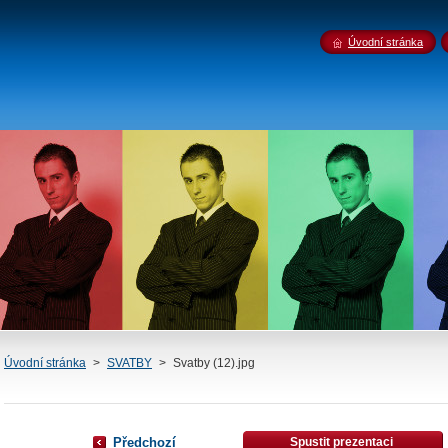
Úvodní stránka
Úvodní stránka
>
SVATBY
>
Svatby (12).jpg
Předchozí
Spustit prezentaci