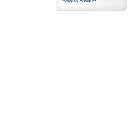
foto@jan
jirousek
.cz