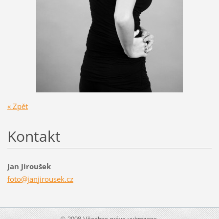
« Zpět
Kontakt
Jan Jiroušek
foto@jan
jirousek
.cz