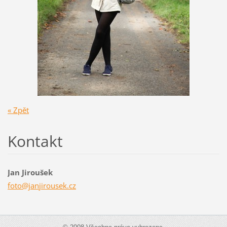
« Zpět
Kontakt
Jan Jiroušek
foto@jan
jirousek
.cz